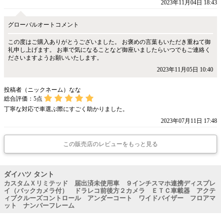
2023年11月04日 18:43
グローバルオートコメント
この度はご購入ありがとうございました。 お褒めの言葉もいただき重ねて御
礼申し上げます。 お車で気になることなど御座いましたらいつでもご連絡く
ださいますようお願いいたします。
2023年11月05日 10:40
投稿者（ニックネーム）なな
総合評価：
5
点
丁寧な対応で車選ぶ際にすごく助かりました。
2023年07月11日 17:48
この販売店のレビューをもっと見る
ダイハツ タント
カスタムＸリミテッド 届出済未使用車 ９インチスマホ連携ディスプレ
イ（バックカメラ付） ドラレコ前後方２カメラ ＥＴＣ車載器 アクテ
ィブクルーズコントロール アンダーコート ワイドバイザー フロアマ
ット ナンバーフレーム