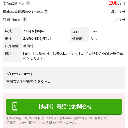
208
支払総額
万円
(税込)
203
車両本体価格
万円
(税込)(リ済込)
5
諸費用
万円
(税込)
年式
2026(令和8)年
走行
6km
車検
2029(令和11)年1月
修復歴
なし
法定整備
整備付
保証
[保証付]：60ヶ月・100000km ※いずれか早い時期が保証適用の条
件となります。
グローバルオート
南城市大里字古堅４５０－１
【無料】電話でお問合せ
無料電話をご利用の場合は、販売店へお客様の電話番号が通知されます。
IP電話・ひかり電話からはご利用いただけません。