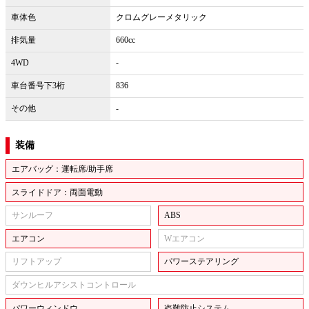
車体色
クロムグレーメタリック
排気量
660cc
4WD
-
車台番号下3桁
836
その他
-
装備
エアバッグ：運転席/助手席
スライドドア：両面電動
サンルーフ
ABS
エアコン
Wエアコン
リフトアップ
パワーステアリング
ダウンヒルアシストコントロール
パワーウィンドウ
盗難防止システム