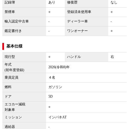
記録簿
あり
修復歴
なし
禁煙車
○
登録済未使用車
○
輸入認定中古車
-
ディーラー車
-
鑑定書付き
-
ワンオーナー
○
基本仕様
現行型
○
ハンドル
右
年式
2026(令和8)年
(初年度登録)
乗員定員
４名
燃料
ガソリン
ドア
5D
エコカー減税
○
対象車
ミッション
インパネAT
過給器
-