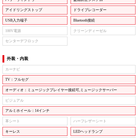
アイドリングストップ
ドライブレコーダー
USB入力端子
Bluetooth接続
100V電源
クリーンディーゼル
センターデフロック
外装・内装
カーナビ
TV：フルセグ
オーディオ：ミュージックプレイヤー接続可,ミュージックサーバー
ビジュアル
アルミホイール：14インチ
革シート
ハーフレザーシート
キーレス
LEDヘッドランプ