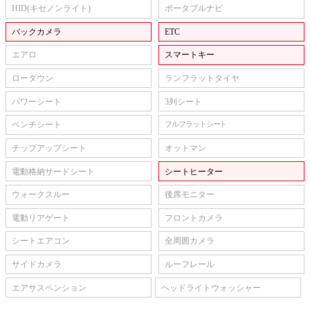
HID(キセノンライト)
ポータブルナビ
バックカメラ
ETC
エアロ
スマートキー
ローダウン
ランフラットタイヤ
パワーシート
3列シート
ベンチシート
フルフラットシート
チップアップシート
オットマン
電動格納サードシート
シートヒーター
ウォークスルー
後席モニター
電動リアゲート
フロントカメラ
シートエアコン
全周囲カメラ
サイドカメラ
ルーフレール
エアサスペンション
ヘッドライトウォッシャー