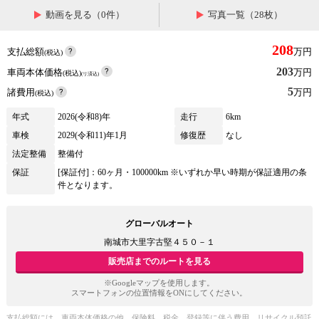
動画を見る（0件）
写真一覧（28枚）
208
支払総額
万円
(税込)
203
車両本体価格
万円
(税込)
(リ済込)
5
諸費用
万円
(税込)
年式
2026(令和8)年
走行
6km
車検
2029(令和11)年1月
修復歴
なし
法定整備
整備付
保証
[保証付]：60ヶ月・100000km ※いずれか早い時期が保証適用の条
件となります。
グローバルオート
南城市大里字古堅４５０－１
販売店までのルートを見る
※Googleマップを使用します。
スマートフォンの位置情報をONにしてください。
支払総額には、車両本体価格の他、保険料、税金、登録等に伴う費用、リサイクル預託