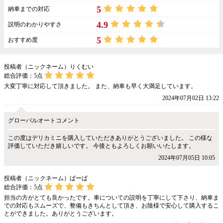
5
納車までの対応
4.9
説明のわかりやすさ
5
おすすめ度
投稿者（ニックネーム）りくむい
総合評価：
5
点
大変丁寧に対応して頂きました。 また、納車も早く大満足しています。
2024年07月02日 13:22
グローバルオートコメント
この度はデリカミニを購入していただきありがとうございました。 この様な
評価していただき嬉しいです。 今後ともよろしくお願いいたします。
2024年07月05日 10:05
投稿者（ニックネーム）ばーば
総合評価：
5
点
担当の方がとても良かったです。車についての説明を丁寧にして下さり、納車ま
での対応もスムーズで、整備もきちんとして頂き、お陰様で安心して購入するこ
とができました。ありがとうございます。