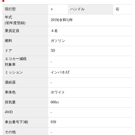
現行型
○
ハンドル
右
年式
2019(令和1)年
(初年度登録)
乗員定員
４名
燃料
ガソリン
ドア
5D
エコカー減税
-
対象車
ミッション
インパネAT
過給器
-
車体色
ホワイト
排気量
660cc
4WD
-
車台番号下3桁
939
その他
-