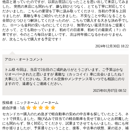
他店と迷っていたのですが、以前お世話になったことを思い出して来店してみま
した。 突然の来店にも関わらず、嫌な顔ひとつなく、とても丁寧に対応してく
ださいました。 こちらの要望を丁寧に汲み取ってくださり、当初の予算を上回
りましたが、素敵な車をご紹介いただきました。 不安なことや気になることも
全部ひとつひとつ解決してくださったのが、こちらで購入する大きな決め手でし
た。 ローンも金利の安いものにしてくださり、無理のない返済方法をご提案く
ださって、とても助かっています。 初めての日産車、初めての最新式（？）の
車ですが、今のところ毎日が楽しいです。 次は何年後になるかわかりません
が、次もこちらで購入する予定です！
2024年12月30日 18:22
アロハ・オートコメント
トム様 今回は、当店で2台目のご成約ありがとうございます。ご予算はかな
りオーバーされたと思いますが 素敵な（カッコイイ）車に出会いましたね！
大事にしてくださいね。又オイル交換やメンテナンス等 いつでも相談にのり
ますので、遠慮なくご連絡ください。
2025年01月07日 08:52
投稿者（ニックネーム）ノーネーム
総合評価：
5
点
セカンドカー購入のため急ぎで軽自動車の安めの中古車を探していたところ、ネ
ットで拝見しました。飛び込みで目当ての軽自動車を見せて欲しいとお邪魔した
にも関わらず、快く対応してくださり、試乗までさせてもらいました。他にも何
件か巡りましたが、予算通りということと、接客、中古車の状態、家の近さ、補