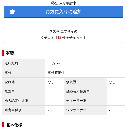
現在
3
人が検討中
お気に入りに追加
スズキ エブリイの
145
クチコミ
件をチェック！
状態
走行距離
8.1万km
車検
車検整備付
記録簿
なし
修復歴
なし
禁煙車
-
登録済未使用車
-
輸入認定中古車
-
ディーラー車
-
鑑定書付き
-
ワンオーナー
-
基本仕様