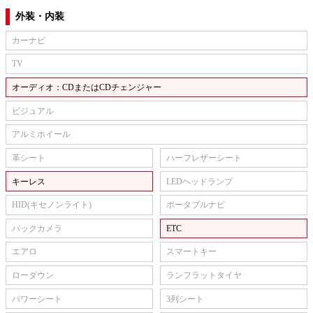
外装・内装
カーナビ
TV
オーディオ：CDまたはCDチェンジャー
ビジュアル
アルミホイール
革シート
ハーフレザーシート
キーレス
LEDヘッドランプ
HID(キセノンライト)
ポータブルナビ
バックカメラ
ETC
エアロ
スマートキー
ローダウン
ランフラットタイヤ
パワーシート
3列シート