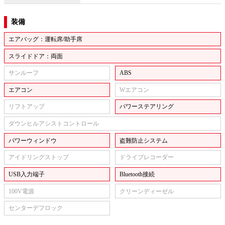
装備
エアバッグ：運転席/助手席
スライドドア：両面
サンルーフ
ABS
エアコン
Wエアコン
リフトアップ
パワーステアリング
ダウンヒルアシストコントロール
パワーウィンドウ
盗難防止システム
アイドリングストップ
ドライブレコーダー
USB入力端子
Bluetooth接続
100V電源
クリーンディーゼル
センターデフロック