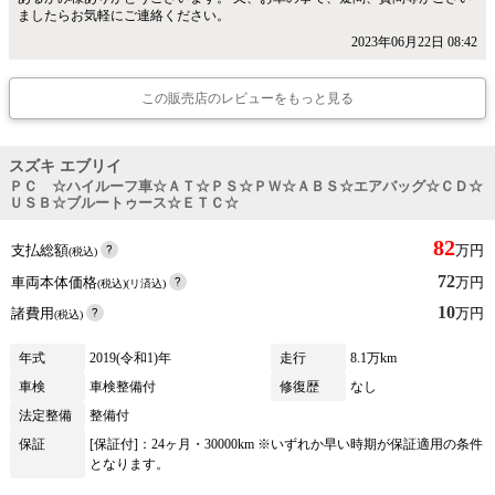
ましたらお気軽にご連絡ください。
2023年06月22日 08:42
この販売店のレビューをもっと見る
スズキ エブリイ
ＰＣ ☆ハイルーフ車☆ＡＴ☆ＰＳ☆ＰＷ☆ＡＢＳ☆エアバッグ☆ＣＤ☆
ＵＳＢ☆ブルートゥース☆ＥＴＣ☆
82
支払総額
万円
(税込)
72
車両本体価格
万円
(税込)(リ済込)
10
諸費用
万円
(税込)
年式
2019(令和1)年
走行
8.1万km
車検
車検整備付
修復歴
なし
法定整備
整備付
保証
[保証付]：24ヶ月・30000km ※いずれか早い時期が保証適用の条件
となります。