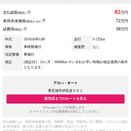
82
支払総額
万円
(税込)
72
車両本体価格
万円
(税込)
(リ済込)
10
諸費用
万円
(税込)
年式
2019(令和1)年
走行
8.1万km
車検
車検整備付
修復歴
なし
法定整備
整備付
保証
[保証付]：24ヶ月・30000km ※いずれか早い時期が保証適用の条件
となります。
アロハ・オート
豊見城市伊良波５６１
販売店までのルートを見る
※Googleマップを使用します。
スマートフォンの位置情報をONにしてください。
支払総額には、車両本体価格の他、保険料、税金、登録等に伴う費用、リサイクル預託
金 相当額等、購入時に必要な全ての費用が含まれています。