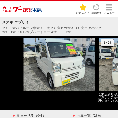
お気に入り
閲覧履歴
メニュー
スズキ エブリイ
ＰＣ ☆ハイルーフ車☆ＡＴ☆ＰＳ☆ＰＷ☆ＡＢＳ☆エアバッグ
☆ＣＤ☆ＵＳＢ☆ブルートゥース☆ＥＴＣ☆
1
/
28
ご来店ありが
ださい。分か
思いますので
動画を見る（0件）
写真一覧（28枚）