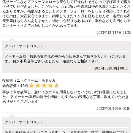
償サービスなどアフターフォローも安心して任せられそうなのでほぼ即決で購入
させていただきました。こだわらなければ安い中古車は他の店舗さんにもたくさ
んありますが、補償があることとアフターフォーローをしっかり対応してくれそ
うなのは、大変安心できます。納車してまだ１ヶ月も経ちませんが、走行にも不
安要素はもちろんありません。細かい心配りもあるので、車検なども次回からア
ロハオートさんでお願いしようかと思ってます。
2023年12月17日 21:36
アロハ・オートコメント
ノーネーム様 数ある販売店の中から当店を選んで頂きありがとうございま
す。 何か不具合等ございましたら、遠慮なくご相談下さい。
2023年12月19日 08:55
投稿者（ニックネーム）あるかみ
総合評価：
4.5
点
事故で車が故障し、急いで次の車を用意しないといけない時お世話になりまし
た。 各メーカー/車種の特徴や機能、お支払いの説明など丁寧に教えていただき
ありがとうございます
2023年06月20日 09:04
アロハ・オートコメント
あるかみ様ありがとうございます。 又、お車の事で、疑問、質問等がござい