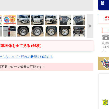
利用時
車画像を全て見る (66枚）
※I
ん。
からないキズ・汚れの状態を確認する
店不要でローン仮審査可能です！