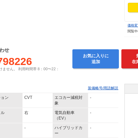
価格変
閲覧中
わせ
お気に入りに
798226
追加
在
ません。 利用時間帯 8：00〜22：
装備略号/用語解説
ション
CVT
エコカー減税対
-
象
ドル
右
電気自動車
-
（EV）
-
ハイブリッドカ
-
ー