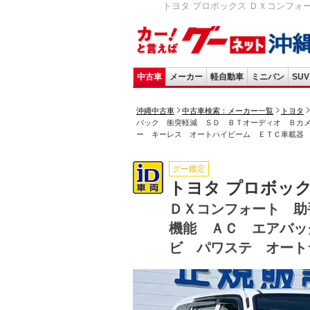
トヨタ プロボックス ＤＸコンフォ
中古車
メーカー
軽自動車
ミニバン
SUV
沖縄中古車
中古車検索：メーカー一覧
トヨタ
バック 衝突軽減 ＳＤ ＢＴオーディオ Ｂカ
ー キーレス オートハイビーム ＥＴＣ車載器
グー鑑定
トヨタ プロボッ
ＤＸコンフォート 助
機能 ＡＣ エアバッ
ビ パワステ オート