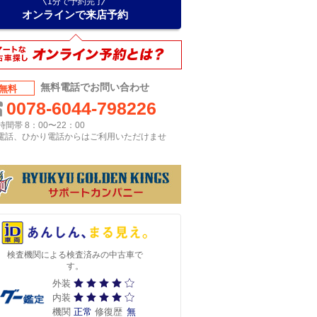
1分で予約完了
オンラインで来店予約
無料電話でお問い合わせ
無料
0078-6044-798226
間帯 8：00〜22：00
P電話、ひかり電話からはご利用いただけませ
検査機関による検査済みの中古車で
す。
外装
内装
機関
正常
修復歴
無