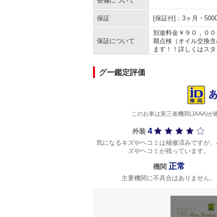
整備について
保証
[保証付]：3ヶ月・5
別途料金￥９０，００
保証について
期点検（オイル交換含
ます！！詳しくはスタ
グー鑑定評価
このお車は第三者機関(JAAA
4
外装
気になるキズやヘコミは補修済みですが、
ズやヘコミが残っています。
正常
機関
主要機関に不具合はありません。