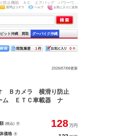
防止機能 ＡＣ エアバッグ パワーウ...
質問はコチラ
ヘルプ
お気に入りに追加
ピット沖縄
買取
グーバイク沖縄
1
0
2026/07/08更新
オ Ｂカメラ 横滑り防止
ーム ＥＴＣ車載器 ナ
128
額
(税込)
万円
体価格