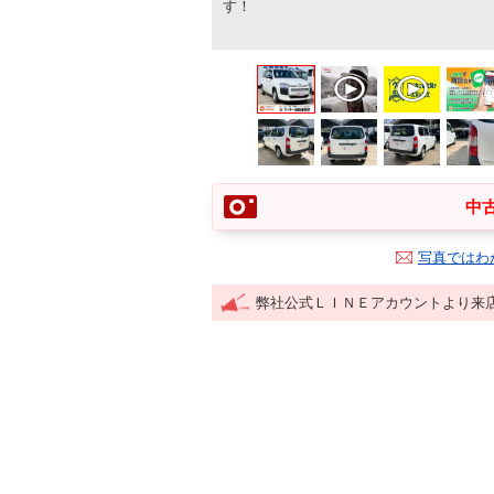
す！
中古
写真ではわ
弊社公式ＬＩＮＥアカウントより来