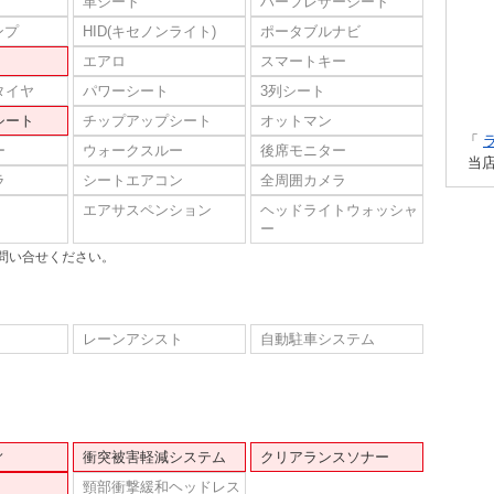
革シート
ハーフレザーシート
ンプ
HID(キセノンライト)
ポータブルナビ
エアロ
スマートキー
タイヤ
パワーシート
3列シート
シート
チップアップシート
オットマン
「
ー
ウォークスルー
後席モニター
当
ラ
シートエアコン
全周囲カメラ
エアサスペンション
ヘッドライトウォッシャ
ー
問い合せください。
レーンアシスト
自動駐車システム
ィ
衝突被害軽減システム
クリアランスソナー
頸部衝撃緩和ヘッドレス