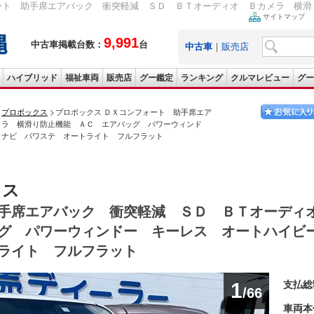
ート 助手席エアバック 衝突軽減 ＳＤ ＢＴオーディオ Ｂカメラ 横滑り
サイトマップ
9,991
中古車掲載台数：
台
中古車
｜
販売店
ハイブリッド
福祉車両
販売店
グー鑑定
ランキング
クルマレビュー
グー
プロボックス
プロボックス ＤＸコンフォート 助手席エア
メラ 横滑り防止機能 ＡＣ エアバッグ パワーウィンド
 ナビ パワステ オートライト フルフラット
クス
手席エアバック 衝突軽減 ＳＤ ＢＴオーディ
グ パワーウィンドー キーレス オートハイビ
ライト フルフラット
1
支払総
/66
車両本