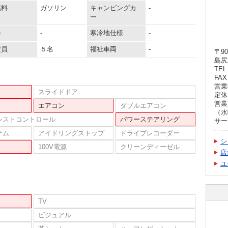
燃料
ガソリン
キャンピングカ
-
ー
器
-
寒冷地仕様
-
定員
５名
福祉車両
-
〒90
島尻
TEL 
FAX 
営業時
スライドドア
定休
営業
エアコン
ダブルエアコン
（水
シストコントロール
パワーステアリング
サー
テム
アイドリングストップ
ドライブレコーダー
シ
100V電源
クリーンディーゼル
店
ユ
TV
ビジュアル