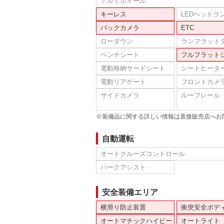
アルミホイール
キーレス
LEDヘッドラ
バックカメラ
ETC
ローダウン
ランフラット
ベンチシート
フルフラット
電動格納サードシート
シートヒータ
電動リアゲート
フロントカメ
サイドカメラ
ルーフレール
※装備品に関する詳しい情報は直接販売店へお
自動運転
オートクルーズコントロール
パークアシスト
安全装備エリア
横滑り防止装置
衝突安全ボデ
オートマチックハイビー
オートライト