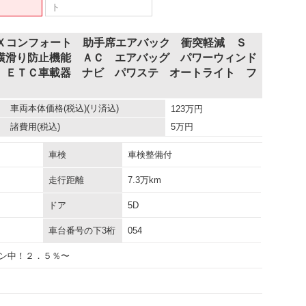
ト
ＤＸコンフォート 助手席エアバック 衝突軽減 Ｓ
横滑り防止機能 ＡＣ エアバッグ パワーウィンド
 ＥＴＣ車載器 ナビ パワステ オートライト フ
車両本体価格
(税込)(リ済込)
123
万円
諸費用
(税込)
5
万円
車検
車検整備付
走行距離
7.3万km
ドア
5D
車台番号の下3桁
054
ン中！２．５％〜