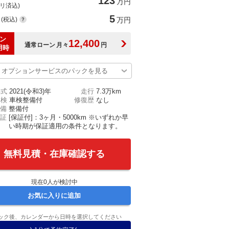
123
万円
(リ済込)
5
(税込)
万円
ン
12,400
通常ローン
月々
円
用時
オプションサービスのパックを見る
年式
2021(令和3)年
走行
7.3万km
車検
車検整備付
修復歴
なし
備
整備付
証
[保証付]：3ヶ月・5000km ※いずれか早
い時期が保証適用の条件となります。
無料見積・在庫確認する
現在
0
人が検討中
お気に入りに追加
ック後、カレンダーから日時を選択してください