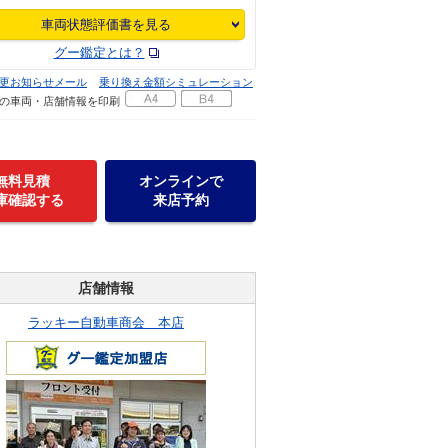
車両状態評価書を見る
グー鑑定とは？
更お知らせメール
乗り換え金額シミュレーション
の車両・店舗情報を印刷
無料見積
オンラインで
庫確認する
来店予約
店舗情報
ラッキー自動車商会 本店