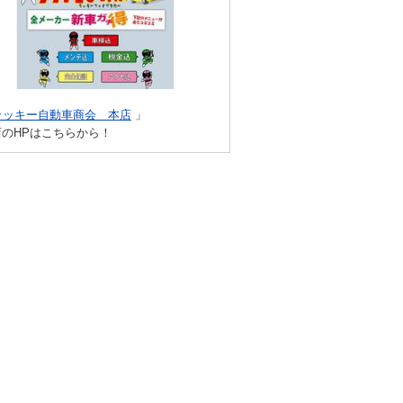
ラッキー自動車商会 本店
」
店のHPはこちらから！