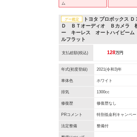
ム
トヨタ プロボックス 
グー鑑定
Ｄ ＢＴオーディオ Ｂカメラ 
ー キーレス オートハイビーム
ルフラット
128
支払総額
(税込)
万円
年式(初度登録)
2021(令和3)年
車体色
ホワイト
排気
1300cc
修復歴
修復歴なし
PRコメント
特別低金利キャンペー
法定整備
整備付