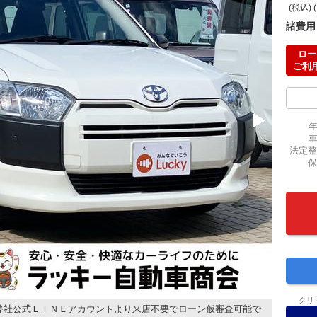
(税込) 
諸費用
ロー
ご利
法定整
保
クリ
弊社公式ＬＩＮＥアカウントより来店不要でローン仮審査可能で