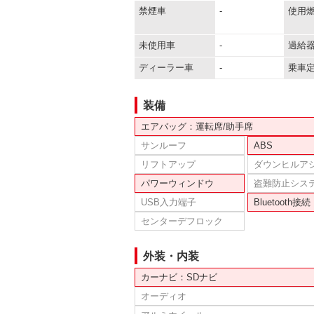
禁煙車
-
使用
未使用車
-
過給
ディーラー車
-
乗車
装備
エアバッグ：運転席/助手席
サンルーフ
ABS
リフトアップ
ダウンヒルア
パワーウィンドウ
盗難防止シス
USB入力端子
Bluetooth接続
センターデフロック
外装・内装
カーナビ：SDナビ
オーディオ