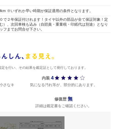
000km ※いずれか早い時期が保証適用の条件となります。
０で２年保証付けれます！タイヤ以外の部品が全て保証対象！定
む）、次回車検も込み（自賠責・重量税・印紙代は別途）となり
ッフまでお問合せ下さい。
)が鑑定を行い、その結果を鑑定証として発行しております。
4
内装
小さなキ
気になる汚れ等が、部分的にあります。
無
修復歴
詳細は鑑定書をご確認ください。