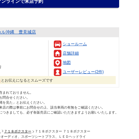
オンラインで来店予約
カル沖縄 豊見城店
ショールーム
店舗詳細
地図
り
ユーザーレビュー(2件)
た
とお伝えになるとスムーズです
含まれておりません。
お問合せください。
縄を見た」とお伝えください。
来店の際は事前にお問合せの上、該当車両の有無をご確認ください。
につきましても、必ず各販売店にご確認いただきますようお願いいたします。
ェ
７１８ボクスター
７１８ボクスター ７１８ボクスター
ーオーディオ、スポーツシートプラス、ＬＥＤヘッドライ