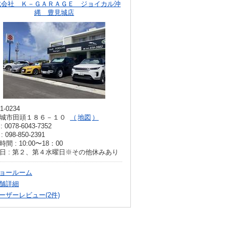
式会社 Ｋ－ＧＡＲＡＧＥ ジョイカル沖
縄 豊見城店
1-0234
城市田頭１８６－１０
地図
: 0078-6043-7352
: 098-850-2391
間 : 10:00〜18：00
日 : 第２、第４水曜日※その他休みあり
ョールーム
舗詳細
ーザーレビュー(2件)