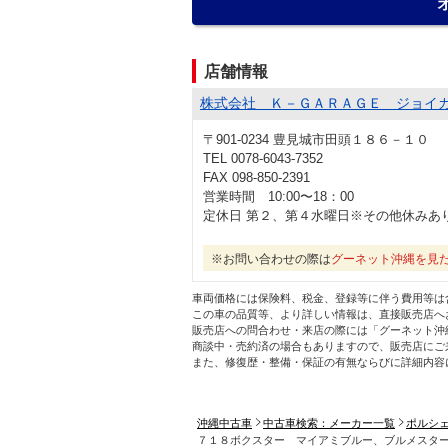
店舗情報
株式会社 Ｋ－ＧＡＲＡＧＥ ジョイ
〒901-0234 豊見城市田頭１８６－１０
TEL 0078-6043-7352
FAX 098-850-2391
営業時間 10:00〜18：00
定休日 第２、第４水曜日※その他休みあ
※お問い合わせの際は
グーネット沖縄を見
車両価格には保険料、税金、登録等に伴う費用等は
この車の品質等、より詳しい情報は、直接販売店へ
販売店への問合わせ・来店の際には「グーネット沖
商談中・売約済の場合もありますので、販売店にご
また、修復歴・整備・保証の有無ならびに詳細内容
沖縄中古車
中古車検索：メーカー一覧
ポルシ
７１８ボクスター マイアミブルー、ブルメスタ