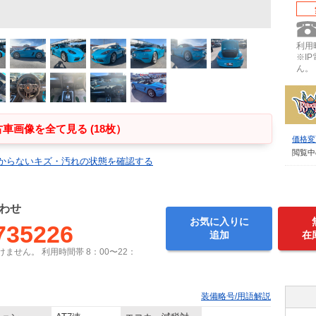
利用時
※I
ん。
車画像を全て見る (18枚）
価格変
閲覧中
からないキズ・汚れの状態を確認する
わせ
お気に入りに
735226
追加
在
ません。 利用時間帯 8：00〜22：
装備略号/用語解説