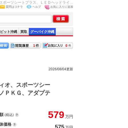
ポーツシートプラス、ＬＥＤヘッドライ...
質問はコチラ
ヘルプ
お気に入りに追加
ピット沖縄
買取
グーバイク沖縄
1
0
2026/08/04更新
ィオ、スポーツシー
ノＰＫＧ、アダプテ
579
額
(税込)
万円
体価格
575
万円