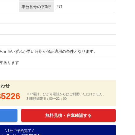
車台番号の下3桁
271
000km ※いずれか早い時期が保証適用の条件となります。
年あります
合わせ
35226
※IP電話、ひかり電話からはご利用いただけません。
利用時間帯 8：00〜22：00
無料見積・在庫確認する
1分で予約完了