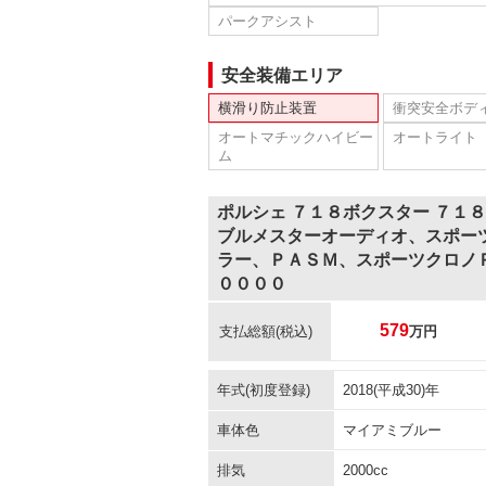
パークアシスト
安全装備エリア
横滑り防止装置
衝突安全ボデ
オートマチックハイビー
オートライト
ム
ポルシェ ７１８ボクスター ７１
ブルメスターオーディオ、スポー
ラー、ＰＡＳＭ、スポーツクロノ
００００
579
支払総額
(税込)
万円
年式(初度登録)
2018(平成30)年
車体色
マイアミブルー
排気
2000cc