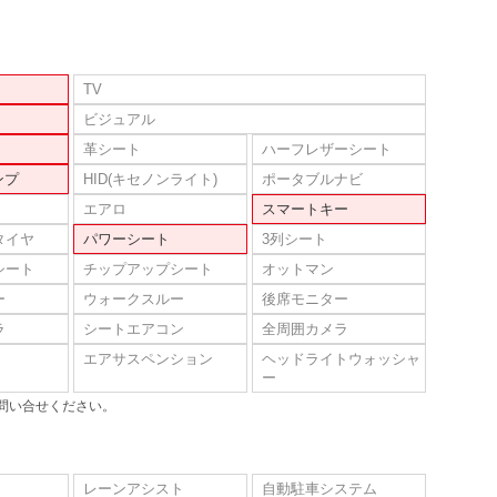
TV
ビジュアル
革シート
ハーフレザーシート
ンプ
HID(キセノンライト)
ポータブルナビ
エアロ
スマートキー
タイヤ
パワーシート
3列シート
シート
チップアップシート
オットマン
ー
ウォークスルー
後席モニター
ラ
シートエアコン
全周囲カメラ
エアサスペンション
ヘッドライトウォッシャ
ー
問い合せください。
レーンアシスト
自動駐車システム