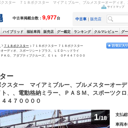
ボクスター ７１８ボクスター マイアミブルー、ブルメスターオーディオ、ス
サイトマップ
9,977
中古車掲載台数：
台
中古車
｜
販売店
ハイブリッド
福祉車両
販売店
グー鑑定
ランキング
クルマレビュー
グー
ェ
７１８ボクスター
７１８ボクスター ７１８ボクスター
ーオーディオ、スポーツシートプラス、ＬＥＤヘッドライ
ノＰＫＧ、アダプティブクルーズ、Ｅｔｓ ＯＰ４４７０００
スター
ボクスター マイアミブルー、ブルメスターオーデ
イト、、電動格納ミラー、ＰＡＳＭ、スポーツクロ
Ｐ４４７００００
1
支払総
/18
車両本