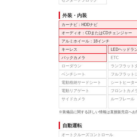
センターデフロック
外装・内装
カーナビ：HDDナビ
オーディオ：CDまたはCDチェンジャー
アルミホイール：18インチ
キーレス
LEDヘッドラ
バックカメラ
ETC
ローダウン
ランフラット
ベンチシート
フルフラット
電動格納サードシート
シートヒータ
電動リアゲート
フロントカメ
サイドカメラ
ルーフレール
※装備品に関する詳しい情報は直接販売店へお
自動運転
オートクルーズコントロール