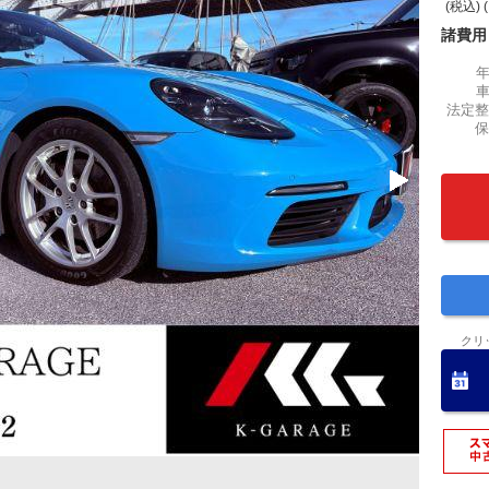
(税込) 
諸費用
法定整
保
クリ