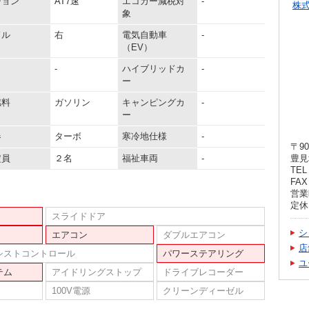
ション
AT7速
エコカー減税対
-
株
象
ドル
右
電気自動車
-
（EV）
-
ハイブリッドカ
-
ー
燃料
ガソリン
キャンピングカ
-
ー
器
ターボ
寒冷地仕様
-
〒90
定員
２名
福祉車両
-
豊見
TEL 
FAX 
営業時
定休
スライドドア
シ
エアコン
ダブルエアコン
店
シストコントロール
パワーステアリング
ユ
テム
アイドリングストップ
ドライブレコーダー
100V電源
クリーンディーゼル