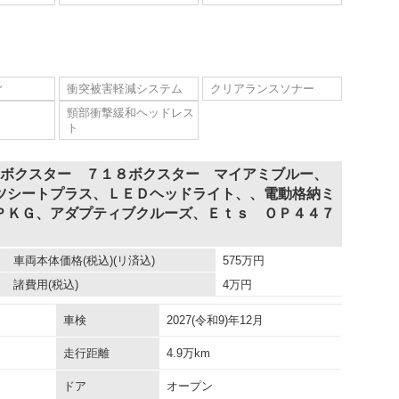
ィ
衝突被害軽減システム
クリアランスソナー
頸部衝撃緩和ヘッドレス
ト
８ボクスター ７１８ボクスター マイアミブルー、
ツシートプラス、ＬＥＤヘッドライト、、電動格納ミ
ＰＫＧ、アダプティブクルーズ、Ｅｔｓ ＯＰ４４７
車両本体価格
(税込)(リ済込)
575
万円
諸費用
(税込)
4
万円
車検
2027(令和9)年12月
走行距離
4.9万km
ドア
オープン