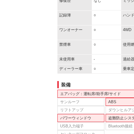
修復歴
なし
ミッ
記録簿
○
ハン
ワンオーナー
○
4WD
禁煙車
○
使用
未使用車
-
過給
ディーラー車
○
乗車
装備
エアバッグ：運転席/助手席/サイド
サンルーフ
ABS
リフトアップ
ダウンヒルア
パワーウィンドウ
盗難防止シス
USB入力端子
Bluetooth接続