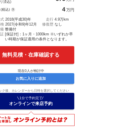
(リ済込)
4
(税込)
万円
年式
2018(平成30)年
走行
4.9万km
車検
2027(令和9)年12月
修復歴
なし
備
整備付
証
[保証付]：1ヶ月・1000km ※いずれか早
い時期が保証適用の条件となります。
無料見積・在庫確認する
現在
0
人が検討中
お気に入りに追加
ック後、カレンダーから日時を選択してください
1分で予約完了
オンラインで来店予約