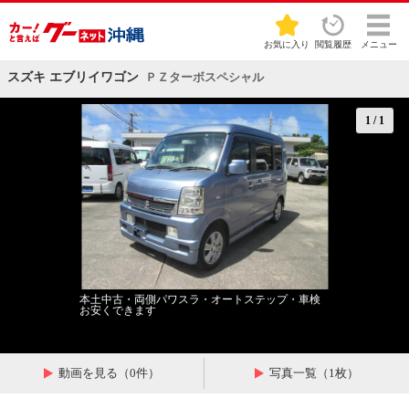
お気に入り
閲覧履歴
メニュー
スズキ エブリイワゴン
ＰＺターボスペシャル
1
/
1
本土中古・両側パワスラ・オートステップ・車検
お安くできます
動画を見る（0件）
写真一覧（1枚）