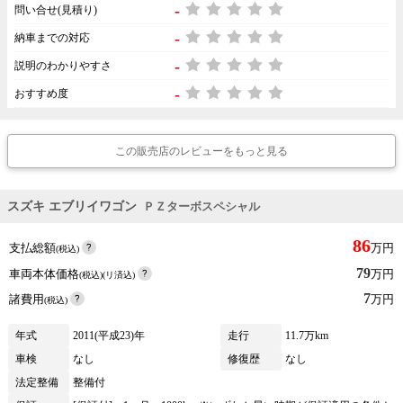
-
問い合せ(見積り)
-
納車までの対応
-
説明のわかりやすさ
-
おすすめ度
この販売店のレビューをもっと見る
スズキ エブリイワゴン
ＰＺターボスペシャル
86
支払総額
万円
(税込)
79
車両本体価格
万円
(税込)(リ済込)
7
諸費用
万円
(税込)
年式
2011(平成23)年
走行
11.7万km
車検
なし
修復歴
なし
法定整備
整備付