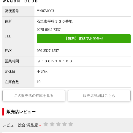
ＷＡＧＯＮ ＣＬＵＢ
郵便番号
〒907-0003
住所
石垣市平得３３０番地
0078-6045-7337
TEL
【無料】電話でお問合せ
FAX
050-3527-1557
営業時間
９：００〜１８：００
定休日
不定休
在庫台数
19
この販売店の在庫を見る
販売店詳細はこちら
販売店レビュー
-
レビュー総合 満足度