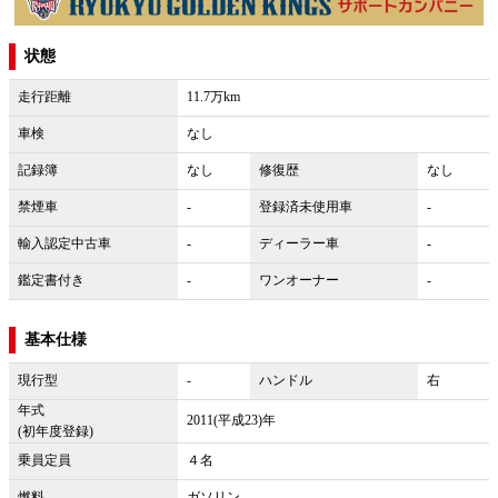
状態
走行距離
11.7万km
車検
なし
記録簿
なし
修復歴
なし
禁煙車
-
登録済未使用車
-
輸入認定中古車
-
ディーラー車
-
鑑定書付き
-
ワンオーナー
-
基本仕様
現行型
-
ハンドル
右
年式
2011(平成23)年
(初年度登録)
乗員定員
４名
燃料
ガソリン