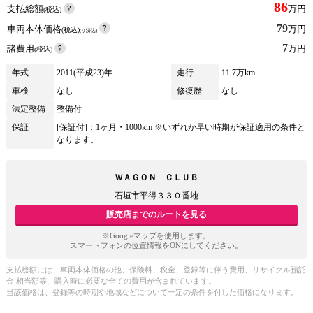
86
支払総額
万円
(税込)
79
車両本体価格
万円
(税込)
(リ済込)
7
諸費用
万円
(税込)
年式
2011(平成23)年
走行
11.7万km
車検
なし
修復歴
なし
法定整備
整備付
保証
[保証付]：1ヶ月・1000km ※いずれか早い時期が保証適用の条件と
なります。
ＷＡＧＯＮ ＣＬＵＢ
石垣市平得３３０番地
販売店までのルートを見る
※Googleマップを使用します。
スマートフォンの位置情報をONにしてください。
支払総額には、車両本体価格の他、保険料、税金、登録等に伴う費用、リサイクル預託
金 相当額等、購入時に必要な全ての費用が含まれています。
当該価格は、登録等の時期や地域などについて一定の条件を付した価格になります。