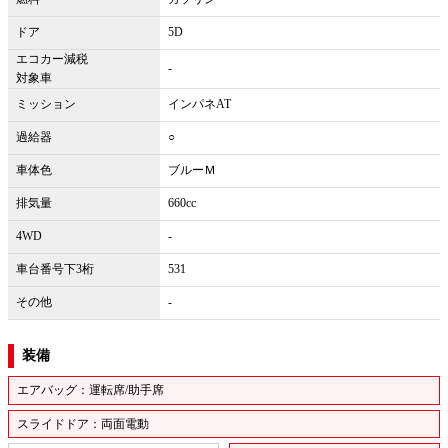
ドア
5D
エコカー減税
-
対象車
ミッション
インパネAT
過給器
○
車体色
ブルーＭ
排気量
660cc
4WD
-
車台番号下3桁
531
その他
-
装備
エアバッグ：運転席/助手席
スライドドア：両面電動