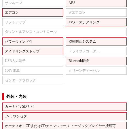
サンルーフ
ABS
エアコン
Wエアコン
リフトアップ
パワーステアリング
ダウンヒルアシストコントロール
パワーウィンドウ
盗難防止システム
アイドリングストップ
ドライブレコーダー
USB入力端子
Bluetooth接続
100V電源
クリーンディーゼル
センターデフロック
外装・内装
カーナビ：SDナビ
TV：ワンセグ
オーディオ：CDまたはCDチェンジャー,ミュージックプレイヤー接続可