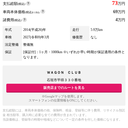
73
支払総額
万円
(税込)
69
車両本体価格
万円
(税込)
(リ済込)
4
諸費用
万円
(税込)
年式
2014(平成26)年
走行
5.9万km
車検
2027(令和9)年3月
修復歴
なし
法定整備
整備無
保証
[保証付]：1ヶ月・1000km ※いずれか早い時期が保証適用の条件と
なります。
ＷＡＧＯＮ ＣＬＵＢ
石垣市平得３３０番地
販売店までのルートを見る
※Googleマップを使用します。
スマートフォンの位置情報をONにしてください。
支払総額には、車両本体価格の他、保険料、税金、登録等に伴う費用、リサイクル預託
金 相当額等、購入時に必要な全ての費用が含まれています。
当該価格は、登録等の時期や地域などについて一定の条件を付した価格になります。