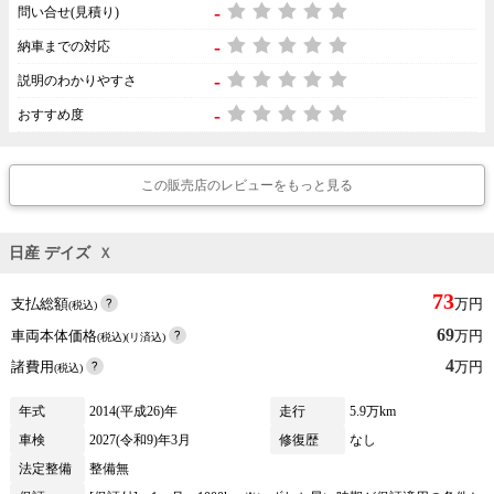
-
問い合せ(見積り)
-
納車までの対応
-
説明のわかりやすさ
-
おすすめ度
この販売店のレビューをもっと見る
日産 デイズ
Ｘ
73
支払総額
万円
(税込)
69
車両本体価格
万円
(税込)(リ済込)
4
諸費用
万円
(税込)
年式
2014(平成26)年
走行
5.9万km
車検
2027(令和9)年3月
修復歴
なし
法定整備
整備無