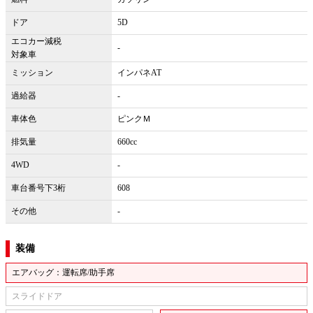
ドア
5D
エコカー減税
-
対象車
ミッション
インパネAT
過給器
-
車体色
ピンクＭ
排気量
660cc
4WD
-
車台番号下3桁
608
その他
-
装備
エアバッグ：運転席/助手席
スライドドア