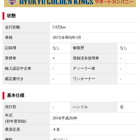
状態
走行距離
5.9万km
車検
2027(令和9)年3月
記録簿
なし
修復歴
なし
禁煙車
○
登録済未使用車
-
輸入認定中古車
-
ディーラー車
-
鑑定書付き
-
ワンオーナー
-
基本仕様
現行型
-
ハンドル
右
年式
2014(平成26)年
(初年度登録)
乗員定員
４名
燃料
ガソリン