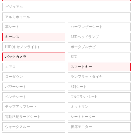
ビジュアル
アルミホイール
革シート
ハーフレザーシート
キーレス
LEDヘッドランプ
HID(キセノンライト)
ポータブルナビ
バックカメラ
ETC
エアロ
スマートキー
ローダウン
ランフラットタイヤ
パワーシート
3列シート
ベンチシート
フルフラットシート
チップアップシート
オットマン
電動格納サードシート
シートヒーター
ウォークスルー
後席モニター