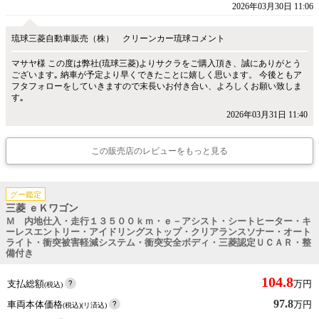
2026年03月30日 11:06
琉球三菱自動車販売（株） クリーンカー琉球コメント
マサヤ様 この度は弊社(琉球三菱)よりサクラをご購入頂き、誠にありがとう
ございます｡ 納車が予定より早くできたことに嬉しく思います。 今後ともア
フタフォローをしていきますので末長いお付き合い、よろしくお願い致しま
す｡
2026年03月31日 11:40
この販売店のレビューをもっと見る
グー鑑定
三菱 ｅＫワゴン
Ｍ 内地仕入・走行１３５００ｋｍ・ｅ－アシスト・シートヒーター・キ
ーレスエントリー・アイドリングストップ・クリアランスソナー・オート
ライト・衝突被害軽減システム・衝突安全ボディ・三菱認定ＵＣＡＲ・整
備付き
104.8
支払総額
万円
(税込)
97.8
車両本体価格
万円
(税込)(リ済込)