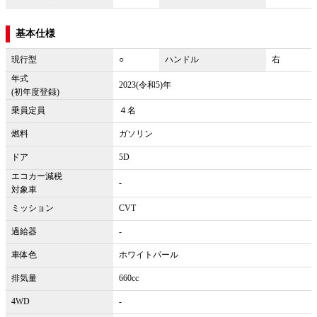
基本仕様
現行型
○
ハンドル
右
年式
2023(令和5)年
(初年度登録)
乗員定員
４名
燃料
ガソリン
ドア
5D
エコカー減税
-
対象車
ミッション
CVT
過給器
-
車体色
ホワイトパール
排気量
660cc
4WD
-