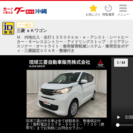
お気に入り
閲覧履歴
メニュー
グー鑑定
三菱 ｅＫワゴン
Ｍ 内地仕入・走行１３５００ｋｍ・ｅ－アシスト・シートヒー
ター・キーレスエントリー・アイドリングストップ・クリアラン
スソナー・オートライト・衝突被害軽減システム・衝突安全ボデ
ィ・三菱認定ＵＣＡＲ・整備付き
1
/
44
琉球三菱の中古車は全て総額表示、整備保証付
き！無料電話００７８－６０４２－７７３０（携
帯可）までお気軽にお問合せ下さい