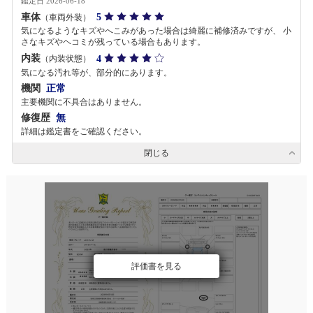
鑑定日 2026-06-18
車体
5
（車両外装）
気になるようなキズやへこみがあった場合は綺麗に補修済みですが、 小
さなキズやヘコミが残っている場合もあります。
内装
4
（内装状態）
気になる汚れ等が、部分的にあります。
機関
正常
主要機関に不具合はありません。
修復歴
無
詳細は鑑定書をご確認ください。
閉じる
評価書を見る