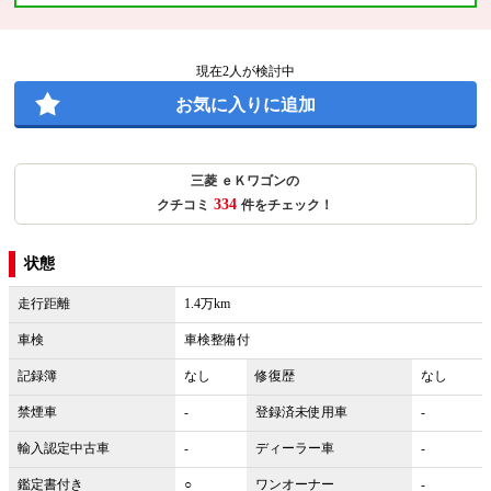
現在
2
人が検討中
お気に入りに追加
三菱 ｅＫワゴンの
334
クチコミ
件をチェック！
状態
走行距離
1.4万km
車検
車検整備付
記録簿
なし
修復歴
なし
禁煙車
-
登録済未使用車
-
輸入認定中古車
-
ディーラー車
-
鑑定書付き
○
ワンオーナー
-