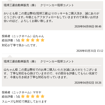
琉球三菱自動車販売（株） クリーンカー琉球コメント
かいとも様 この度は弊社(琉球三菱)よりロッキーをご購入頂き、誠にありが
とうございます｡ 今後ともアフタフォローをしていきますので末長いお付き
合いのほど、よろしくお願い致します｡
2026年04月06日 08:46
投稿者（ニックネーム）山ちゃん
総合評価：
5
点
対応が丁寧で良かったです。
2026年03月31日 15:12
琉球三菱自動車販売（株） クリーンカー琉球コメント
山ちゃん様 この度は弊社でのお車ご購入いただき誠にありがとうございま
す。 丁寧な対応を心掛けていますので、その部分を評価してもらい光栄で
す。 今後も引き続き丁寧な対応を行っていきます。
2026年04月02日 10:26
投稿者（ニックネーム）マサヤ
総合評価：
5
点
スムーズな対応で満足しております