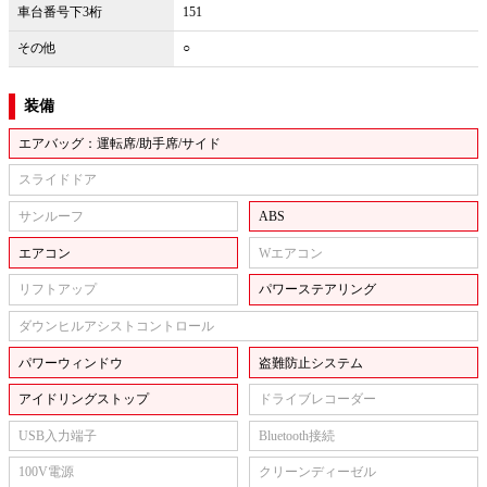
車台番号下3桁
151
その他
○
装備
エアバッグ：運転席/助手席/サイド
スライドドア
サンルーフ
ABS
エアコン
Wエアコン
リフトアップ
パワーステアリング
ダウンヒルアシストコントロール
パワーウィンドウ
盗難防止システム
アイドリングストップ
ドライブレコーダー
USB入力端子
Bluetooth接続
100V電源
クリーンディーゼル