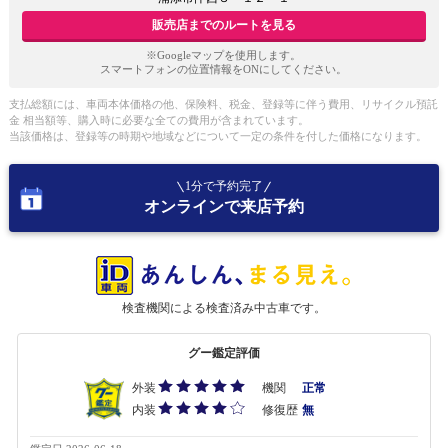
販売店までのルートを見る
※Googleマップを使用します。
スマートフォンの位置情報をONにしてください。
支払総額には、車両本体価格の他、保険料、税金、登録等に伴う費用、リサイクル預託
金 相当額等、購入時に必要な全ての費用が含まれています。
当該価格は、登録等の時期や地域などについて一定の条件を付した価格になります。
1分で予約完了
オンラインで来店予約
検査機関による検査済み中古車です。
グー鑑定評価
外装
機関
正常
内装
修復歴
無