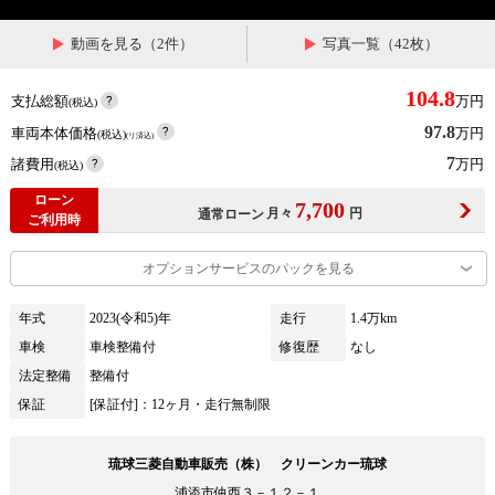
動画を見る（2件）
写真一覧（42枚）
104.8
支払総額
万円
(税込)
97.8
車両本体価格
万円
(税込)
(リ済込)
7
諸費用
万円
(税込)
ローン
7,700
月々
円
通常ローン
ご利用時
オプションサービスのパックを見る
年式
2023(令和5)年
走行
1.4万km
車検
車検整備付
修復歴
なし
法定整備
整備付
保証
[保証付]：12ヶ月・走行無制限
琉球三菱自動車販売（株） クリーンカー琉球
浦添市仲西３－１２－１