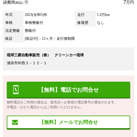
7
諸費用
万円
(税込)
年式
2023(令和5)年
走行
1.4万km
車検
車検整備付
修復歴
なし
法定整備
整備付
保証
[保証付]：12ヶ月・走行無制限
琉球三菱自動車販売（株） クリーンカー琉球
浦添市仲西３－１２－１
【無料】電話でお問合せ
無料電話をご利用の場合は、販売店へお客様の電話番号が通知されます。
IP電話・ひかり電話からはご利用いただけません。
【無料】メールでお問合せ