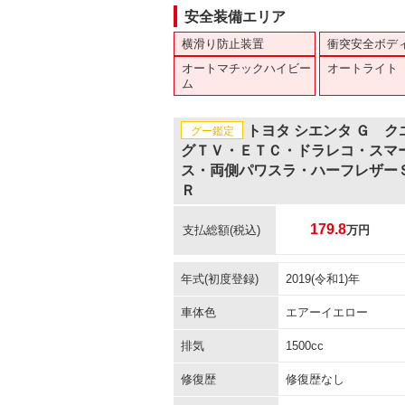
安全装備エリア
横滑り防止装置
衝突安全ボデ
オートマチックハイビー
オートライト
ム
トヨタ シエンタ Ｇ 
グー鑑定
グＴＶ・ＥＴＣ・ドラレコ・スマ
ス・両側パワスラ・ハーフレザー
Ｒ
179.8
支払総額
(税込)
万円
年式(初度登録)
2019(令和1)年
車体色
エアーイエロー
排気
1500cc
修復歴
修復歴なし