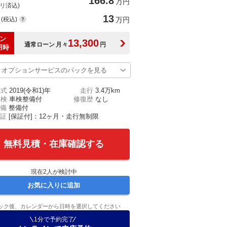
166.8
万円
(リ済込)
13
(税込)
万円
ン
13,300
通常ローン
月々
円
用時
オプションサービスのパックを見る
年式
2019(令和1)年
走行
3.4万km
車検
車検整備付
修復歴
なし
備
整備付
証
[保証付]：12ヶ月・走行無制限
無料見積・在庫確認する
現在
2
人が検討中
お気に入りに追加
ック後、カレンダーから日時を選択してください
1分で予約完了