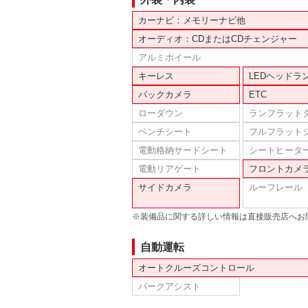
カーナビ：メモリーナビ他
オーディオ：CDまたはCDチェンジャー
アルミホイール
キーレス
LEDヘッドラ
バックカメラ
ETC
ローダウン
ランフラット
ベンチシート
フルフラット
電動格納サードシート
シートヒータ
電動リアゲート
フロントカメ
サイドカメラ
ルーフレール
※装備品に関する詳しい情報は直接販売店へお
自動運転
オートクルーズコントロール
パークアシスト