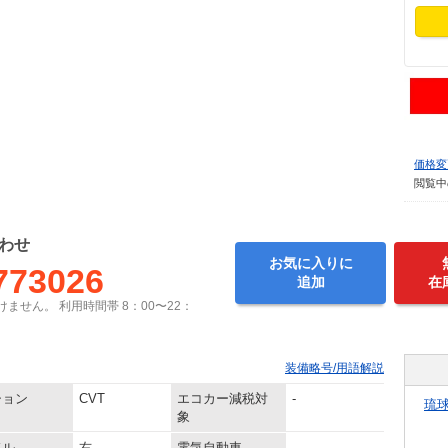
価格変
閲覧中
わせ
お気に入りに
773026
追加
在
ません。 利用時間帯 8：00〜22：
装備略号/用語解説
ション
CVT
エコカー減税対
-
琉
象
ドル
右
電気自動車
-