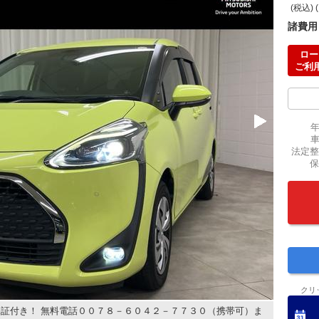
(税込) 
諸費用
ロー
ご利
法定整
保
クリ
証付き！ 無料電話００７８－６０４２－７７３０（携帯可）ま