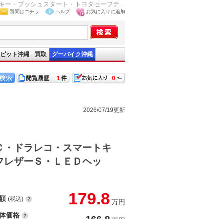
ー・プッシュスタート・トヨタセーフテ...
質問はコチラ
ヘルプ
お気に入りに追加
ピット沖縄
買取
グーバイク沖縄
1
0
2026/07/19更新
Ｃ・ドラレコ・スマートキ
フレザーＳ・ＬＥＤヘッ
179.8
額
(税込)
万円
体価格