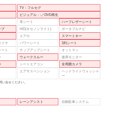
TV：フルセグ
ビジュアル：-／DVD再生
革シート
ハーフレザーシート
ンプ
HID(キセノンライト)
ポータブルナビ
エアロ
スマートキー
タイヤ
パワーシート
3列シート
シート
チップアップシート
オットマン
ー
ウォークスルー
後席モニター
ラ
シートエアコン
全周囲カメラ
エアサスペンション
ヘッドライトウォッシャ
ー
問い合せください。
レーンアシスト
自動駐車システム