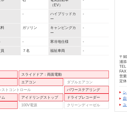
（EV）
-
ハイブリッドカ
-
ー
燃料
ガソリン
キャンピングカ
-
ー
器
-
寒冷地仕様
-
定員
７名
福祉車両
-
〒90
浦添
TEL 
FAX 
スライドドア：両面電動
営業
定休
エアコン
ダブルエアコン
シストコントロール
パワーステアリング
シ
テム
アイドリングストップ
ドライブレコーダー
店
ユ
100V電源
クリーンディーゼル