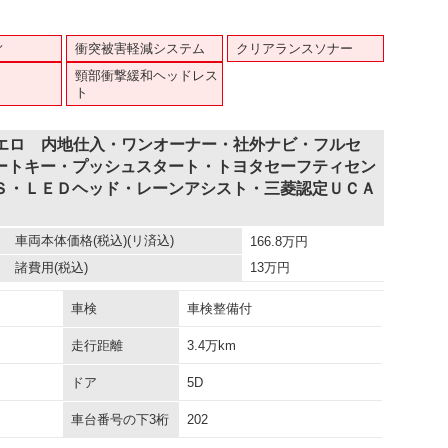
ィ
衝突被害軽減システム
クリアランスソナー
頸部衝撃緩和ヘッドレス
ト
クエロ 内地仕入・ワンオーナー・社外ナビ・フルセ
ートキー・プッシュスタート・トヨタセーフティセン
Ｓ・ＬＥＤヘッド・レーンアシスト・三菱認定ＵＣＡ
車両本体価格
(税込)(リ済込)
166.8
万円
諸費用
(税込)
13
万円
車検
車検整備付
走行距離
3.4万km
ドア
5D
車台番号の下3桁
202