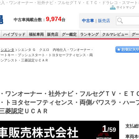
仕入・ワンオーナー・社外ナビ・フルセグＴＶ・ＥＴＣ・ドラレコ・スマートキ
サイトマップ
9,974
中古車掲載台数：
台
中古車
｜
販売店
ハイブリッド
福祉車両
販売店
グー鑑定
ランキング
クルマレビュー
グー
シエンタ
シエンタ Ｇ クエロ 内地仕入・ワンオーナー・
マートキー・プッシュスタート・トヨタセーフティセンス・両
ーンアシスト・三菱認定ＵＣＡＲ
・ワンオーナー・社外ナビ・フルセグＴＶ・ＥＴ
・トヨタセーフティセンス・両側パワスラ・ハー
三菱認定ＵＣＡＲ
1
支払総
/59
車両本