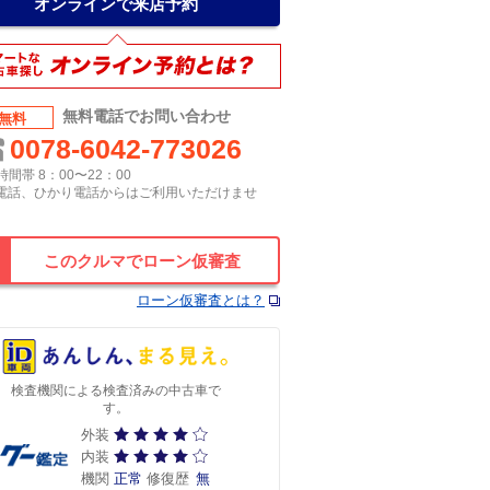
オンラインで来店予約
無料電話でお問い合わせ
無料
0078-6042-773026
間帯 8：00〜22：00
P電話、ひかり電話からはご利用いただけませ
このクルマでローン仮審査
ローン仮審査とは？
検査機関による検査済みの中古車で
す。
外装
内装
機関
正常
修復歴
無