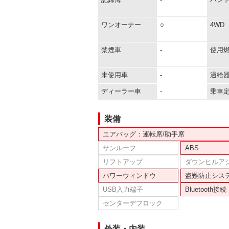
ワンオーナー
○
4WD
禁煙車
-
使用
未使用車
-
過給
ディーラー車
-
乗車
装備
エアバッグ：運転席/助手席
サンルーフ
ABS
リフトアップ
ダウンヒルア
パワーウィンドウ
盗難防止シス
USB入力端子
Bluetooth接続
センターデフロック
外装・内装