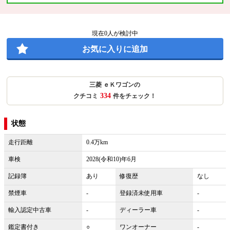
現在
0
人が検討中
お気に入りに追加
三菱 ｅＫワゴンの
334
クチコミ
件をチェック！
状態
走行距離
0.4万km
車検
2028(令和10)年6月
記録簿
あり
修復歴
なし
禁煙車
-
登録済未使用車
-
輸入認定中古車
-
ディーラー車
-
鑑定書付き
○
ワンオーナー
-