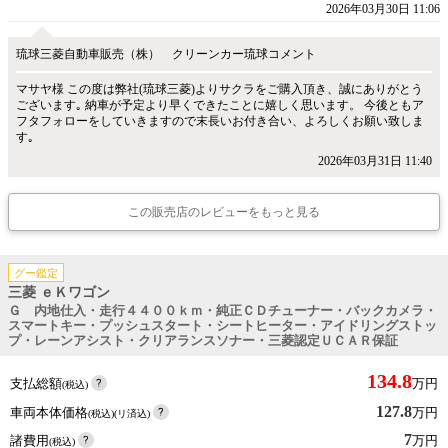
2026年03月30日 11:06
琉球三菱自動車販売（株） クリーンカー琉球コメント
マサヤ様 この度は弊社(琉球三菱)よりサクラをご購入頂き、誠にありがとう
ございます｡ 納車が予定より早くできたことに嬉しく思います。 今後ともア
フタフォローをしていきますので末長いお付き合い、よろしくお願い致しま
す｡
2026年03月31日 11:40
この販売店のレビューをもっと見る
グー鑑定
三菱 ｅＫワゴン
Ｇ 内地仕入・走行４４００ｋｍ・純正ＣＤチューナー・バックカメラ・
スマートキー・プッシュスタート・シートヒーター・アイドリングストッ
プ・レーンアシスト・クリアランスソナー・三菱認定ＵＣＡＲ保証
134.8
支払総額
万円
(税込)
127.8
車両本体価格
万円
(税込)(リ済込)
7
諸費用
万円
(税込)