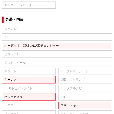
センターデフロック
外装・内装
カーナビ
TV
オーディオ：CDまたはCDチェンジャー
ビジュアル
アルミホイール
革シート
ハーフレザーシート
キーレス
LEDヘッドランプ
HID(キセノンライト)
ポータブルナビ
バックカメラ
ETC
エアロ
スマートキー
ローダウン
ランフラットタイヤ