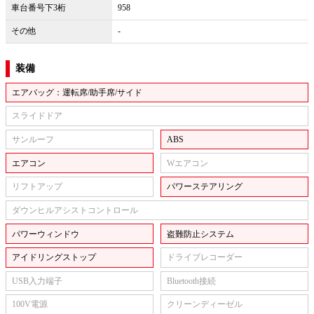
車台番号下3桁
958
その他
-
装備
エアバッグ：運転席/助手席/サイド
スライドドア
サンルーフ
ABS
エアコン
Wエアコン
リフトアップ
パワーステアリング
ダウンヒルアシストコントロール
パワーウィンドウ
盗難防止システム
アイドリングストップ
ドライブレコーダー
USB入力端子
Bluetooth接続
100V電源
クリーンディーゼル