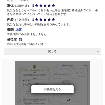
鑑定日 2026-08-06
車体
5
（車両外装）
気になるようなキズやへこみがあった場合は綺麗に補修済みですが、 小
さなキズやヘコミが残っている場合もあります。
内装
5
（内装状態）
気になる汚れ等がない綺麗な室内を保っています。
機関
正常
主要機関に不具合はありません。
修復歴
無
詳細は鑑定書をご確認ください。
閉じる
評価書を見る