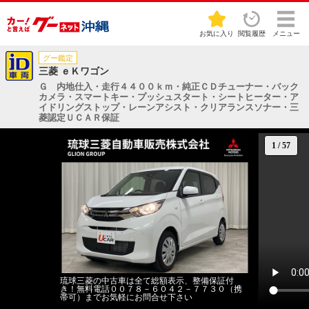
お気に入り
閲覧履歴
メニュー
グー鑑定
三菱 ｅＫワゴン
Ｇ 内地仕入・走行４４００ｋｍ・純正ＣＤチューナー・バック
カメラ・スマートキー・プッシュスタート・シートヒーター・ア
イドリングストップ・レーンアシスト・クリアランスソナー・三
菱認定ＵＣＡＲ保証
1
/
57
琉球三菱の中古車は全て総額表示、整備保証付
き！無料電話００７８－６０４２－７７３０（携
帯可）までお気軽にお問合せ下さい