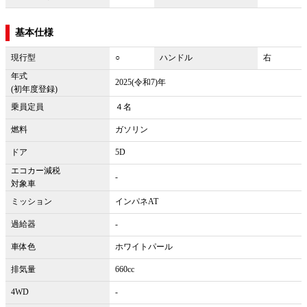
基本仕様
現行型
○
ハンドル
右
年式
2025(令和7)年
(初年度登録)
乗員定員
４名
燃料
ガソリン
ドア
5D
エコカー減税
-
対象車
ミッション
インパネAT
過給器
-
車体色
ホワイトパール
排気量
660cc
4WD
-