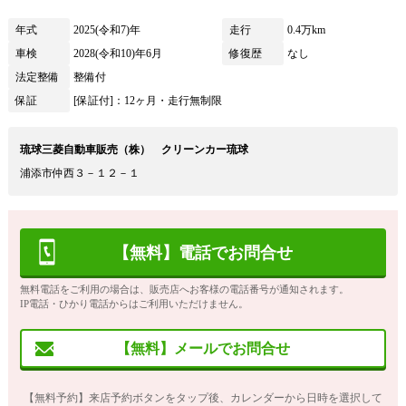
年式
2025(令和7)年
走行
0.4万km
車検
2028(令和10)年6月
修復歴
なし
法定整備
整備付
保証
[保証付]：12ヶ月・走行無制限
琉球三菱自動車販売（株） クリーンカー琉球
浦添市仲西３－１２－１
【無料】電話でお問合せ
無料電話をご利用の場合は、販売店へお客様の電話番号が通知されます。
IP電話・ひかり電話からはご利用いただけません。
【無料】メールでお問合せ
【無料予約】来店予約ボタンをタップ後、カレンダーから日時を選択して