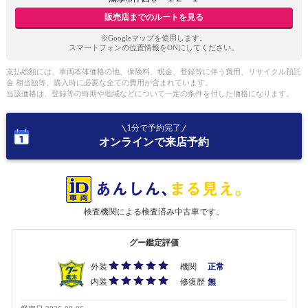
販売店までのルートを見る
※Googleマップを使用します。
スマートフォンの位置情報をONにしてください。
支払総額には、車両本体価格の他、保険料、税金、登録等に伴う費用、リサイクル預託
金 相当額等、購入時に必要な全ての費用が含まれています。
当該価格は、登録等の時期や地域などについて一定の条件を付した価格になります。
1分で予約完了
オンラインで来店予約
検査機関による検査済み中古車です。
グー鑑定評価
外装
機関
正常
内装
修復歴
無