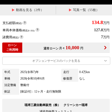
動画を見る（2件）
写真一覧（55枚）
134.8
支払総額
万円
(税込)
127.8
車両本体価格
万円
(税込)
(リ済込)
7
諸費用
万円
(税込)
ローン
10,000
月々
円
通常ローン
ご利用時
オプションサービスのパックを見る
年式
2025(令和7)年
走行
0.4万km
車検
2028(令和10)年6月
修復歴
なし
法定整備
整備付
保証
[保証付]：12ヶ月・走行無制限
琉球三菱自動車販売（株） クリーンカー琉球
浦添市仲西３－１２－１