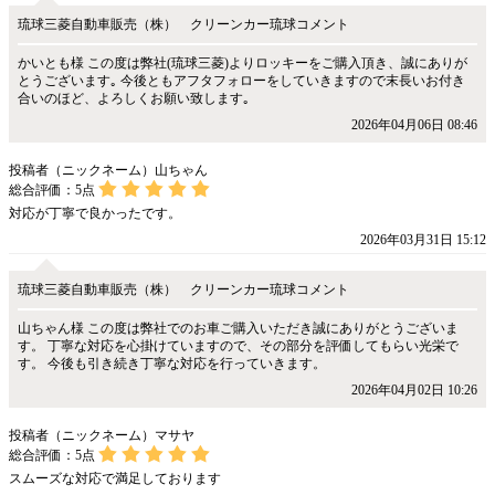
琉球三菱自動車販売（株） クリーンカー琉球コメント
かいとも様 この度は弊社(琉球三菱)よりロッキーをご購入頂き、誠にありが
とうございます｡ 今後ともアフタフォローをしていきますので末長いお付き
合いのほど、よろしくお願い致します｡
2026年04月06日 08:46
投稿者（ニックネーム）山ちゃん
総合評価：
5
点
対応が丁寧で良かったです。
2026年03月31日 15:12
琉球三菱自動車販売（株） クリーンカー琉球コメント
山ちゃん様 この度は弊社でのお車ご購入いただき誠にありがとうございま
す。 丁寧な対応を心掛けていますので、その部分を評価してもらい光栄で
す。 今後も引き続き丁寧な対応を行っていきます。
2026年04月02日 10:26
投稿者（ニックネーム）マサヤ
総合評価：
5
点
スムーズな対応で満足しております