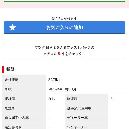
現在
2
人が検討中
お気に入りに追加
マツダ ＭＡＺＤＡ３ファストバックの
9
クチコミ
件をチェック！
状態
走行距離
3.3万km
車検
2028(令和10)年1月
記録簿
なし
修復歴
なし
禁煙車
-
登録済未使用車
-
輸入認定中古車
-
ディーラー車
-
鑑定書付き
○
ワンオーナー
-