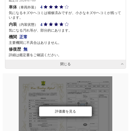
鑑定日 2026-07-09
車体
4
（車両外装）
気になるキズやヘコミは補修済みですが、小さなキズやヘコミが残って
います。
内装
4
（内装状態）
気になる汚れ等が、部分的にあります。
機関
正常
主要機関に不具合はありません。
修復歴
無
詳細は鑑定書をご確認ください。
閉じる
評価書を見る