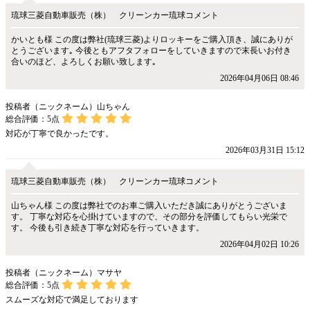
琉球三菱自動車販売（株） クリーンカー琉球コメント
かいとも様 この度は弊社(琉球三菱)よりロッキーをご購入頂き、誠にありが
とうございます｡ 今後ともアフタフォローをしていきますので末長いお付き
合いのほど、よろしくお願い致します｡
2026年04月06日 08:46
投稿者（ニックネーム）山ちゃん
総合評価：
5
点
対応が丁寧で良かったです。
2026年03月31日 15:12
琉球三菱自動車販売（株） クリーンカー琉球コメント
山ちゃん様 この度は弊社でのお車ご購入いただき誠にありがとうございま
す。 丁寧な対応を心掛けていますので、その部分を評価してもらい光栄で
す。 今後も引き続き丁寧な対応を行っていきます。
2026年04月02日 10:26
投稿者（ニックネーム）マサヤ
総合評価：
5
点
スムーズな対応で満足しております