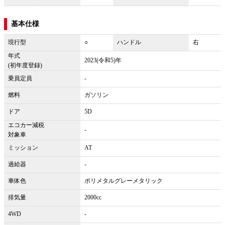
基本仕様
現行型
○
ハンドル
右
年式
2023(令和5)年
(初年度登録)
乗員定員
-
燃料
ガソリン
ドア
5D
エコカー減税
-
対象車
ミッション
AT
過給器
-
車体色
ポリメタルグレーメタリック
排気量
2000cc
4WD
-