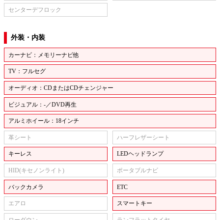
センターデフロック
外装・内装
カーナビ：メモリーナビ他
TV：フルセグ
オーディオ：CDまたはCDチェンジャー
ビジュアル：-／DVD再生
アルミホイール：18インチ
革シート
ハーフレザーシート
キーレス
LEDヘッドランプ
HID(キセノンライト)
ポータブルナビ
バックカメラ
ETC
エアロ
スマートキー
ローダウン
ランフラットタイヤ