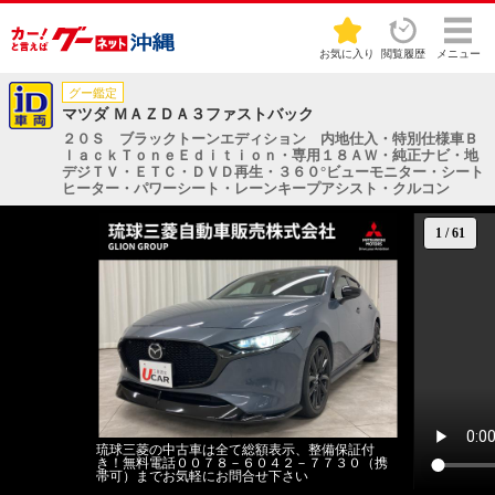
お気に入り
閲覧履歴
メニュー
グー鑑定
マツダ ＭＡＺＤＡ３ファストバック
２０Ｓ ブラックトーンエディション 内地仕入・特別仕様車Ｂ
ｌａｃｋＴｏｎｅＥｄｉｔｉｏｎ・専用１８ＡＷ・純正ナビ・地
デジＴＶ・ＥＴＣ・ＤＶＤ再生・３６０°ビューモニター・シート
ヒーター・パワーシート・レーンキープアシスト・クルコン
1
/
61
琉球三菱の中古車は全て総額表示、整備保証付
き！無料電話００７８－６０４２－７７３０（携
帯可）までお気軽にお問合せ下さい