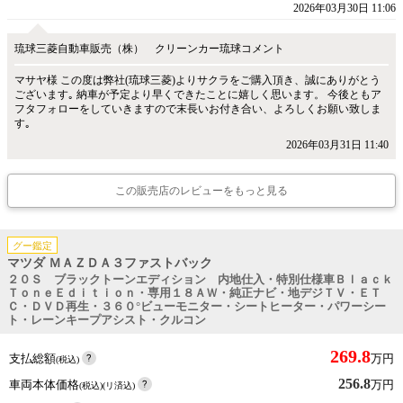
2026年03月30日 11:06
琉球三菱自動車販売（株） クリーンカー琉球コメント
マサヤ様 この度は弊社(琉球三菱)よりサクラをご購入頂き、誠にありがとう
ございます｡ 納車が予定より早くできたことに嬉しく思います。 今後ともア
フタフォローをしていきますので末長いお付き合い、よろしくお願い致しま
す｡
2026年03月31日 11:40
この販売店のレビューをもっと見る
グー鑑定
マツダ ＭＡＺＤＡ３ファストバック
２０Ｓ ブラックトーンエディション 内地仕入・特別仕様車Ｂｌａｃｋ
ＴｏｎｅＥｄｉｔｉｏｎ・専用１８ＡＷ・純正ナビ・地デジＴＶ・ＥＴ
Ｃ・ＤＶＤ再生・３６０°ビューモニター・シートヒーター・パワーシー
ト・レーンキープアシスト・クルコン
269.8
支払総額
万円
(税込)
256.8
車両本体価格
万円
(税込)(リ済込)