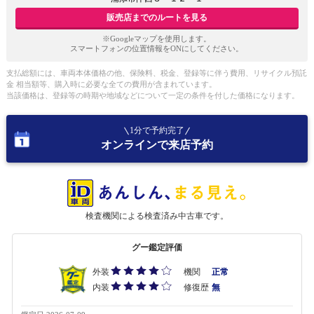
販売店までのルートを見る
※Googleマップを使用します。
スマートフォンの位置情報をONにしてください。
支払総額には、車両本体価格の他、保険料、税金、登録等に伴う費用、リサイクル預託
金 相当額等、購入時に必要な全ての費用が含まれています。
当該価格は、登録等の時期や地域などについて一定の条件を付した価格になります。
1分で予約完了
オンラインで来店予約
検査機関による検査済み中古車です。
グー鑑定評価
外装
機関
正常
内装
修復歴
無