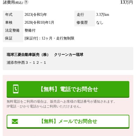
13
諸費用
万円
(税込)
年式
2023(令和5)年
走行
3.3万km
車検
2028(令和10)年1月
修復歴
なし
法定整備
整備付
保証
[保証付]：12ヶ月・走行無制限
琉球三菱自動車販売（株） クリーンカー琉球
浦添市仲西３－１２－１
【無料】電話でお問合せ
無料電話をご利用の場合は、販売店へお客様の電話番号が通知されます。
IP電話・ひかり電話からはご利用いただけません。
【無料】メールでお問合せ