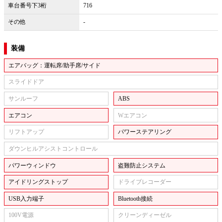
車台番号下3桁
716
その他
-
装備
エアバッグ：運転席/助手席/サイド
スライドドア
サンルーフ
ABS
エアコン
Wエアコン
リフトアップ
パワーステアリング
ダウンヒルアシストコントロール
パワーウィンドウ
盗難防止システム
アイドリングストップ
ドライブレコーダー
USB入力端子
Bluetooth接続
100V電源
クリーンディーゼル