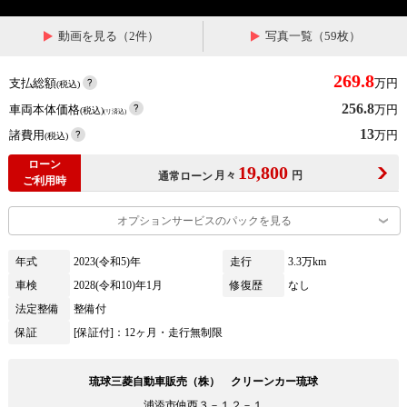
動画を見る（2件）
写真一覧（59枚）
269.8
支払総額
万円
(税込)
256.8
車両本体価格
万円
(税込)
(リ済込)
13
諸費用
万円
(税込)
ローン
19,800
月々
円
通常ローン
ご利用時
オプションサービスのパックを見る
年式
2023(令和5)年
走行
3.3万km
車検
2028(令和10)年1月
修復歴
なし
法定整備
整備付
保証
[保証付]：12ヶ月・走行無制限
琉球三菱自動車販売（株） クリーンカー琉球
浦添市仲西３－１２－１